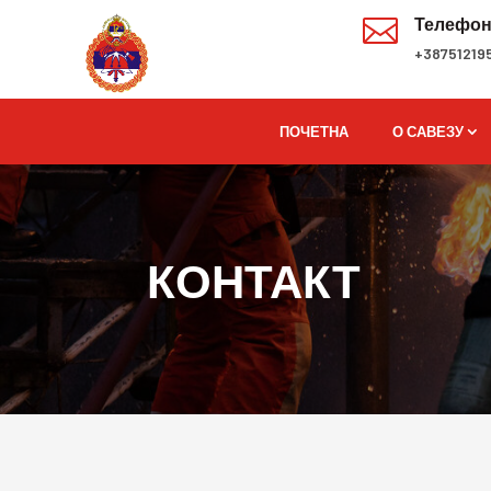

Телефо
+38751219
ПОЧЕТНА
О САВЕЗУ
КОНТАКТ