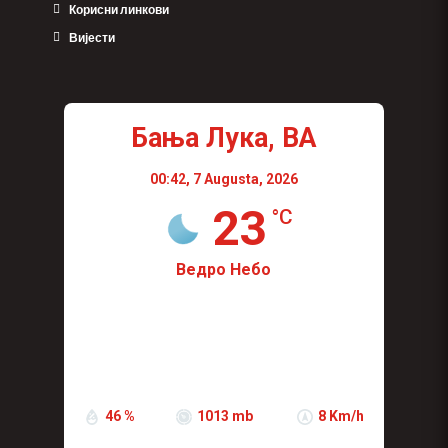
Корисни линкови
Вијести
Бања Лука, BA
00:42,
7 Augusta, 2026
23
°C
Ведро Небо
Wind Gust:
6 Km/h
Visibility:
0 km
Sunrise:
04:43
Sunset:
19:10
46 %
1013 mb
8 Km/h