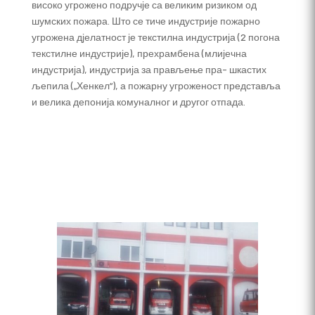
високо угрожено подручје са великим ризиком од
шумских пожара. Што се тиче индустрије пожарно
угрожена дјелатност је текстилна индустрија (2 погона
текстилне индустрије), прехрамбена (млијечна
индустрија), индустрија за прављење пра- шкастих
љепила („Хенкел“), а пожарну угроженост представља
и велика депонија комуналног и другог отпада.