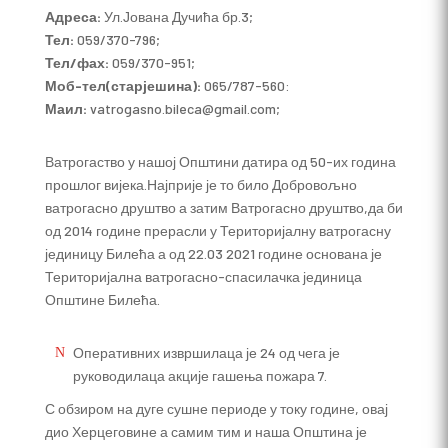
Адреса:
Ул.Јована Дучића бр.3;
Тел:
059/370-796;
Тел/фах:
059/370-951;
Моб-тел(старјешина):
065/787-560:
Маил:
vatrogasno.bileca@gmail.com;
Ватрогаство у нашој Општини датира од 50-их година
прошлог вијека.Најприје је то било Добровољно
ватрогасно друштво а затим Ватрогасно друштво,да би
од 2014 године прерасли у Територијалну ватрогасну
јединицу Билећа а од 22.03 2021 године основана је
Територијална ватрогасно-спасилачка јединица
Општине Билећа.
Оперативних извршилаца је 24 од чега је
руководилаца акције гашења пожара 7.
С обзиром на дуге сушне периоде у току године, овај
дио Херцеговине а самим тим и наша Општина је