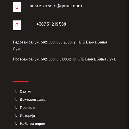
sekretar.vsrs@gmail.com

+387 51 219 588

Редован рачун: 562-099-00012509-21 НЛБ Банка Бања
Лука
Посебан рачун: 562-099-81010032-18 НЛБ Банка Бања Лука
Статут
Документација
Прописи
Историјат
Набавка опреме