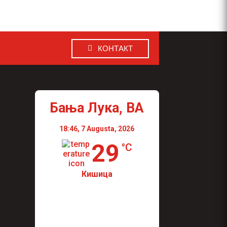
КОНТАКТ
Бања Лука, BA
18:46,
7 Augusta, 2026
29
°C
Кишица
Wind Gust:
4 Km/h
Visibility:
0 km
Sunrise:
04:43
Sunset:
19:10