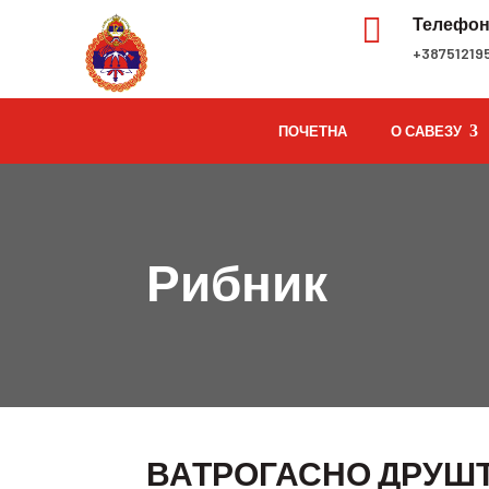

Телефо
+38751219
ПОЧЕТНА
О САВЕЗУ
Рибник
ВАТРОГАСНО ДРУШТ