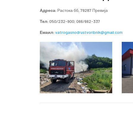
Адреса:
Растока бб, 79287 Превија
Тел:
050/232-900; 066/662-337
Емаил:
vatrogasnodrustvoribnik@gmail.com