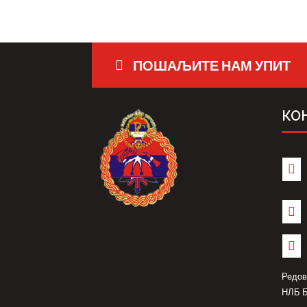
ПОШАЉИТЕ НАМ УПИТ
КО



Редов
НЛБ Б