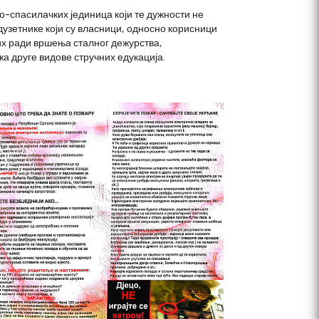
о-спасилачких јединица који те дужности не
узетнике који су власници, односно корисници
их ради вршења сталног дежурства,
 друге видове стручних едукација.