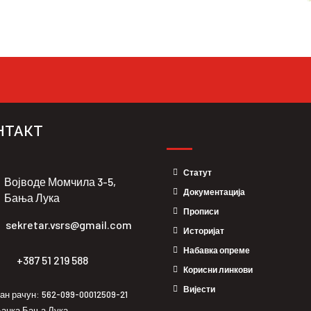
НТАКТ
Статут
Војводе Момчила 3-5,
Документација
Бања Лука
Прописи
sekretar.vsrs@gmail.com
Историјат
Набавка опреме
+387 51 219 588
Корисни линкови
Вијести
ан рачун: 562-099-00012509-21
анка Бања Лука