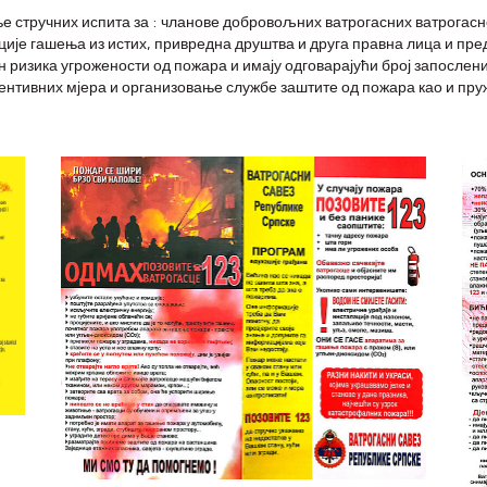
ње стручних испита за : чланове добровољних ватрогасних ватрогасн
ије гашења из истих, привредна друштва и друга правна лица и пред
н ризика угрожености од пожара и имају одговарајући број запослен
тивних мјера и организовање службе заштите од пожара као и пружа