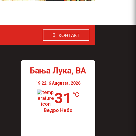
КОНТАКТ
Бања Лука, BA
19:22,
6 Augusta, 2026
31
°C
Ведро Небо
Wind Gust:
5 Km/h
Visibility:
0 km
Sunrise:
04:42