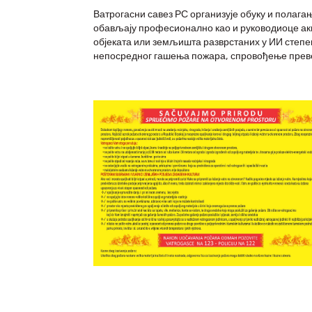
Ватрогасни савез РС организује обуку и полага
обављају професионално као и руководиоце акц
објеката или земљишта разврстаних у ИИ степе
непосредног гашења пожара, спровођење превен