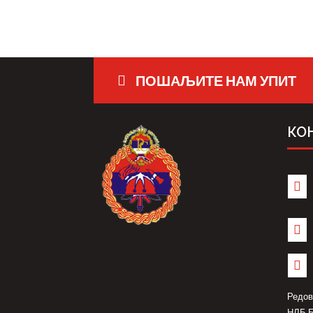
ПОШАЉИТЕ НАМ УПИТ
КО



Редов
НЛБ Б