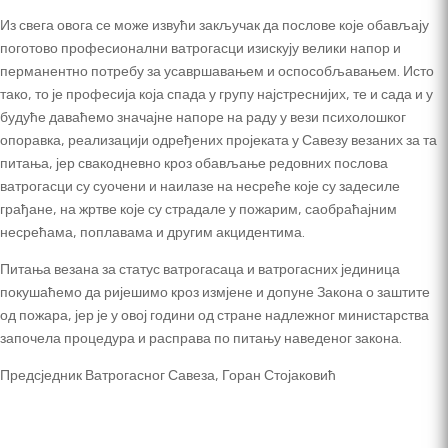
Из свега овога се може извући закључак да послове које обављају
поготово професионални ватрогасци изискују велики напор и
перманентно потребу за усавршавањем и оспособљавањем. Исто
тако, то је професија која спада у групу најстреснијих, те и сада и у
будуће даваћемо значајне напоре на раду у вези психолошког
опоравка, реализацији одређених пројеката у Савезу везаних за та
питања, јер свакодневно кроз обављање редовних послова
ватрогасци су суочени и наилазе на несреће које су задесиле
грађане, на жртве које су страдале у пожарим, саобраћајним
несрећама, поплавама и другим акцидентима.
Питања везана за статус ватрогасаца и ватрогасних јединица
покушаћемо да ријешимо кроз измјене и допуне Закона о заштите
од пожара, јер је у овој години од стране надлежног министарства
започела процедура и расправа по питању наведеног закона.
Предсједник Ватрогасног Савеза, Горан Стојаковић