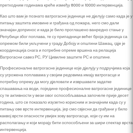
претходним годинама креће између 8000 и 10000 интервенција.
Као што вам је познато ватрогасне јединице не дјелују само када је у
питању заштита имовине и грађана од пожара, него смо дали
значајан допринос и када је било проглашено ванредно стање у
Репубици због поплава, те су припадници већег броја јединица са
опремом били укључени у граду Добоју и општини Шамац, гдје је
координација снага и потребне опреме вршена на релација
Ватрогасни савез РС, РУ Цивилне заштите РС и општине.
Професионалне ватрогасне јединице које дјелују у подручјима која
су угрожена поплавама у својим редовима имају ватрогасце и
потребну опрему да могу дјеловати и извршавати задатке
спашавања на води, поједине професионалне ватрогасне јединице
су те активности у вези овог оспособљавања започеле прије десет
година, што се показало изузетно корисним и значајним када су у
питању ове врсте интервенција, јер смо свјесни да грађани у било
каквој врсти опасности увијек зову ватрогасце, који су им на
располагању и који морају бити оспособљени за шири спектар врста
интервенција.