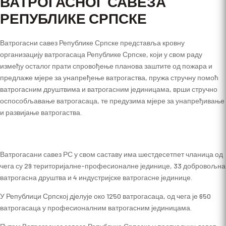
ВАТРОГАСНОГ САВЕЗА
РЕПУБЛИКЕ СРПСКЕ
Ватрогасни савез Републике Српске представља кровну
организацију ватрогасаца Републике Српске, који у свом раду
између осталог прати спровођење планова заштите од пожара и
предлаже мјере за унапређење ватрогаства, пружа стручну помоћ
ватрогасним друштвима и ватрогасним јединицама, врши стручно
оспособљавање ватрогасаца, те предузима мјере за унапређивање
и развијање ватрогаства.
Ватрогасани савез РС у свом саставу има шестдесетпет чланица од
чега су 29 територијалне-професионалне јединице, 33 добровољна
ватрогасна друштва и 4 индустријске ватрогасне јединице.
У Републици Српској дјелује око 1250 ватрогасаца, од чега је 650
ватрогасаца у професионалним ватрогасним јединицама.