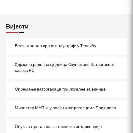
Вијести
Велики пожар дрвне индустрије у Теслићу
Oдржана редовна сједница Скупштине Ватрогасног
савеза РС
Опремање ватрогасаца три локалне заједнице
Министар МУП-а у посјети ватрогасцима Приједора
Обука ватрогасаца за техничке интервенције