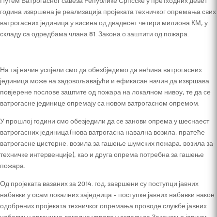
Путем Ватрогасног савеза Републике Српсске у претходних девет
година извршена је реализација пројеката техничког опремања свих
ватрогасних јединица у висина од двадесет четири милиона КМ, у
складу са одредбама члана 81. Закона о заштити од пожара.
На тај начин успјели смо да обезбједимо да већина ватрогасних
јединица може на задовољавајући и ефикасан начин да извршава
повјерене послове заштите од пожара на локалном нивоу, те да се
ватрогасне јединице опремају са новом ватрогасном опремом.
У прошлој години смо обезједили да се занови опрема у шеснаест
ватрогасних јединица (нова ватрогасна навална возила, пратеће
ватрогасне цистерне, возила за гашење шумских пожара, возила за
техничке интервенције), као и друга опрема потребна за гашење
пожара.
Од пројеката вазаних за 2014. год. завршени су поступци јавних
набавки у осам локалних заједница – поступке јавних набавки након
одобрених пројеката техничког опремања проводе службе јавних
набавки у органима локалне управе у складу са Законом о јавним