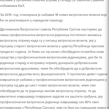
набавкама БиХ.
За 2015. год. планирана је набавка 18 нових ватрогасних возила која
ће се реализирати у наредном периоду.
Дјеловањем Ватрогасног савеза Републике Српске настојимо да
свака професионална ватрогасна јединица постепено занавља
ватрогасну опрему када су у питању ватрогасна возила, јер у
просјеку старост ватрогасних возила у цијелој Републици прелази
тридесет година, те ћемо на тај начин обезбједити потребна нова
средства у професионалним ватрогасним јединицама, док би те
јединице старију и исправну опрему донирали добровољним
ватрогасним друштвима, чиме би обезбједили да и добровољне
ватрогасна друштва могу функционисати. У протеклих девет година
извршена је набавка у професионалним ватрогасним јединицама у
просјеку од два до шест нових ватрогасних возила, чиме смо
обезбједили да те јединице занове ватрогасну опрему, те да
квалитено извршавају повјерене задатке на заштити грађана, јер
професионалне ватрогасне јединице извршавају око 90% свих
интервенција у Републици Српској, чији се број на годишњем нивоу у