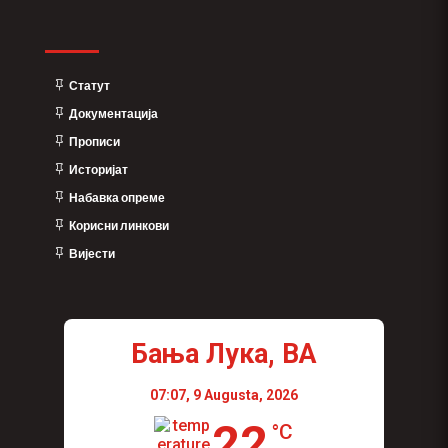
Статут
Документација
Прописи
Историјат
Набавка опреме
Корисни линкови
Вијести
Бања Лука, BA
07:07,
9 Augusta, 2026
22
°C